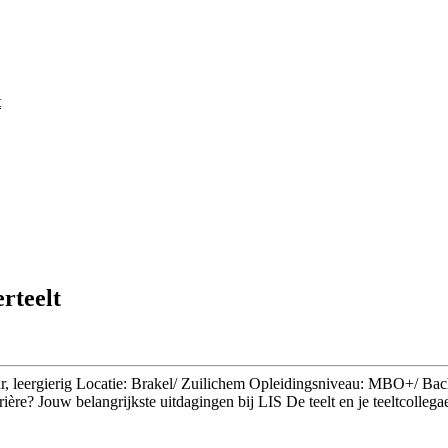
t
rteelt
teraar, leergierig Locatie: Brakel/ Zuilichem Opleidingsniveau: MBO+/ B
rrière? Jouw belangrijkste uitdagingen bij LIS De teelt en je teeltcolle