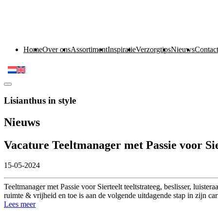
Home
Over ons
Assortiment
Inspiratie
Verzorgtips
Nieuws
Contac
Lisianthus in style
Nieuws
Vacature Teeltmanager met Passie voor Sie
15-05-2024
Teeltmanager met Passie voor Sierteelt teeltstrateeg, beslisser, luis
ruimte & vrijheid en toe is aan de volgende uitdagende stap in zijn ca
Lees meer