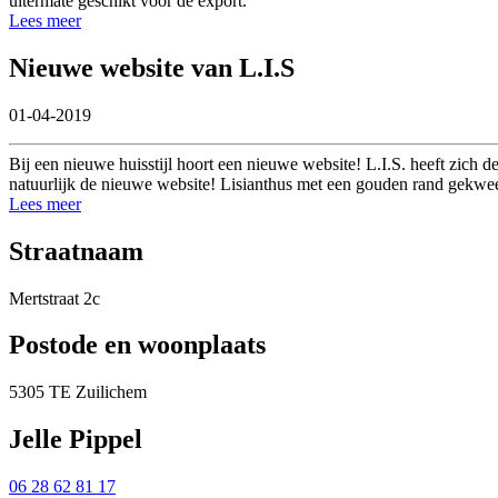
uitermate geschikt voor de export.
Lees meer
Nieuwe website van L.I.S
01-04-2019
Bij een nieuwe huisstijl hoort een nieuwe website! L.I.S. heeft zich de
natuurlijk de nieuwe website! Lisianthus met een gouden rand gekwee
Lees meer
Straatnaam
Mertstraat 2c
Postode en woonplaats
5305 TE Zuilichem
Jelle Pippel
06 28 62 81 17