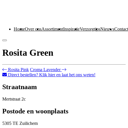
Home
Over ons
Assortiment
Inspiratie
Verzorgtips
Nieuws
Contac
Rosita Green
Rosita Pink
Croma Lavender
Direct bestellen? Klik hier en laat het ons weten!
Straatnaam
Mertstraat 2c
Postode en woonplaats
5305 TE Zuilichem