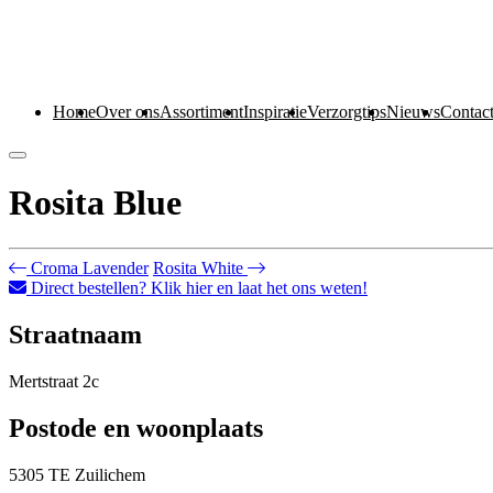
Home
Over ons
Assortiment
Inspiratie
Verzorgtips
Nieuws
Contac
Rosita Blue
Croma Lavender
Rosita White
Direct bestellen? Klik hier en laat het ons weten!
Straatnaam
Mertstraat 2c
Postode en woonplaats
5305 TE Zuilichem